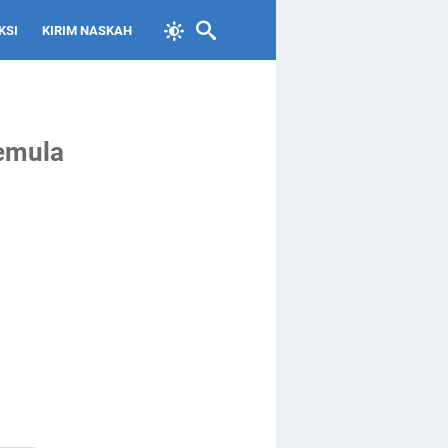
KSI
KIRIM NASKAH
emula