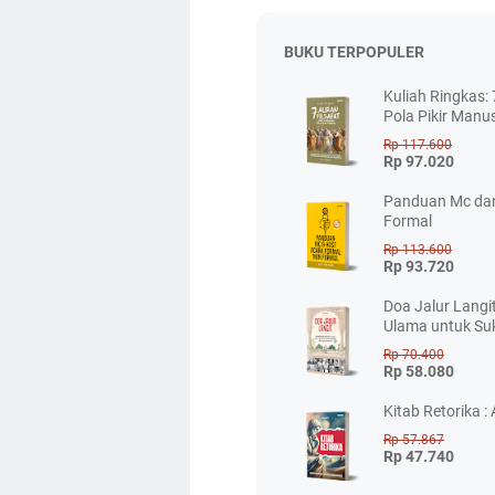
BUKU TERPOPULER
Kuliah Ringkas:
Pola Pikir Manu
Rp 117.600
Rp 97.020
Panduan Mc dan
Formal
Rp 113.600
Rp 93.720
Doa Jalur Langi
Ulama untuk Suk
Rp 70.400
Rp 58.080
Kitab Retorika : 
Rp 57.867
Rp 47.740